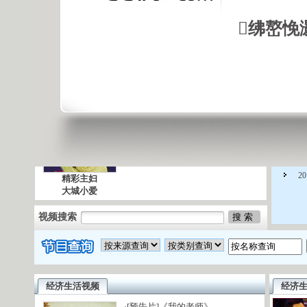
[今日收视提示]
[热播剧]
[CCTV-1剧场]
[8套黄金档]
[海外剧场]
[节目变更]
绋嶅悗
今
经济生活节目预告
CCTV-
更多
欢乐家庭
丁家有女喜洋洋
精彩主妇
大城小爱
视频搜索
经济生活视频
经济
·
[预告片]《我的老师》