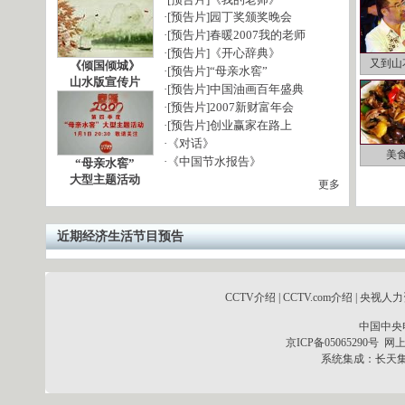
·
[预告片]园丁奖颁奖晚会
·
[预告片]春暖2007我的老师
·
[预告片]《开心辞典》
又到山
《倾国倾城》
·
[预告片]“母亲水窖”
山水版宣传片
·
[预告片]中国油画百年盛典
·
[预告片]2007新财富年会
·
[预告片]创业赢家在路上
·
《对话》
美
·
《中国节水报告》
“母亲水窖”
大型主题活动
更多
近期经济生活节目预告
CCTV介绍
|
CCTV.com介绍
|
央视人力
中国中央
京ICP备05065290号
网上
系统集成：
长天