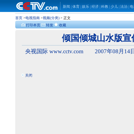
新闻
|
体育
|
娱乐
|
经济
|
科教
|
少儿
|
法治
|
电
首页
>
电视指南
>
视频(分类)
> 正文
打印本页
转发
收藏
倾国倾城山水版宣
央视国际 www.cctv.com 2007年08月14日
关闭