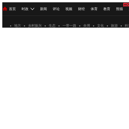
首页
时政
新闻
评论
视频
财经
体育
教育
熊猫
人民领袖习近平
直播
海外频道
片库
iPanda
栏目大全
联播+
English
中国领导人
节目单
Монгол
听音
央视快评
微视频
习式妙语
主持人
地方
乡村振兴
生态
一带一路
央博
文化
旅游
科
总台春晚
网络春晚
共产党员网
秧纪录
纪录片网
新闻
国内
国际
评论
经济
军事
科技
人民领袖习近平
联播+
热解读
天天学习
习式妙
视频
小央视频
小央直播
直播中国
熊猫频道
现场
前线
比划
快看
蓝海中国
新兵请入列
体育
直播
竞猜
2026年世界杯
2026年冬奥会
VIP会员
CCTV奥林匹克频道
生活体育大会
体育江湖