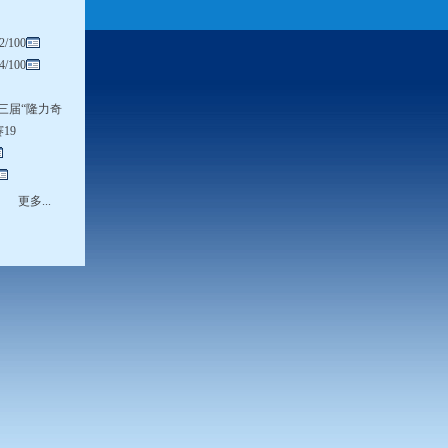
/100
/100
十三届“隆力奇
19
更多...