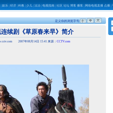
|
娱乐
|
经济
|
科教
|
少儿
|
法治
|
电视指南
|
社区
论坛
博客
播客
|
网络电视直播
点播
|
定义你的浏览字号:
视连续剧《草原春来早》简介
cctv.com 2007年08月14日 15:41 来源：
CCTV.com