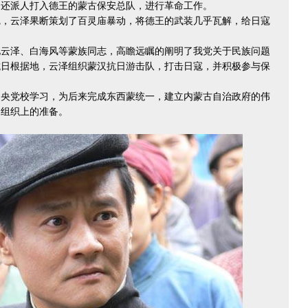
，还派人打入德王的蒙古保安总队，进行革命工作。
寇，云泽果断策划了百灵庙暴动，将德王的武装几乎瓦解，给日寇
见云泽、白海风等蒙族同志，高瞻远瞩的阐明了我党关于民族问题
抗日根据地，云泽组织蒙汉抗日游击队，打击日寇，并积极参与保
中央党校学习，为后来完成东西蒙统一，建立内蒙古自治政府的伟
和组织上的准备。