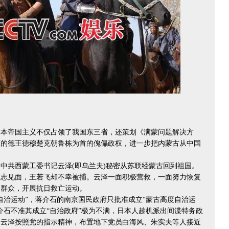
日本帝国主义不仅占领了我国东三省，还策划《满蒙问题解决方
原的德王德穆楚克朝鲁栋为首的傀儡政权，进一步把内蒙古从中国
共西蒙工委书记云泽(即乌兰夫)秘密从苏联经蒙古回到祖国。
同志见面，王若飞却不幸被捕。云泽一面积极营救，一面努力恢复
动群众，开展抗日救亡运动。
自治运动”，蒋介石的南京国民政府只批准成立“蒙古高度自治运
介石不准其成立“自治政府”极为不满，日本人趁机派出间谍特务政
。云泽按照党的指示精神，布置地下党员白海风、朱实夫等人接近