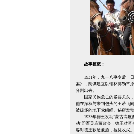
故事梗概：
1931年，九一八事变后，
案》，阴谋建立以锡林郭勒草
分割出去。
国家民族危亡的紧要关头，中
他在深秋与来到包头的王若飞
被破坏的地下党组织。秘密发
1933年德王发动“蒙古高度
动”即百灵庙蒙政会，德王对蒋
客对德王软硬兼施，拉拢收买