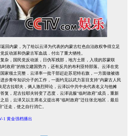
返回内蒙，为了给以云泽为代表的内蒙古红色自治政权争得立足
民党反动派和伪蒙古军血战．付出了重大牺牲。
杂，国民党反动派，日伪军残部，地方土匪，入境的苏蒙联
临时政府”的独立建国势力，还有反共的布利亚特部落。云泽在党
护国家领土完整．云泽率一批干部赶赴苏尼特右旗，一方面做被德
进步青年知识分子的工作，一面约见以武力盲目支持“内蒙古人民
表尼古拉耶夫，俩人激烈辩论，云泽以中共中央代表名义与他摊
答复，尼古拉耶夫转变了态度．云泽说服“临时政府”成员，重新
之后，云泽又以主席名义提出将“临时政府”迁往张北地区．最后
府”迁走，使之自行消亡。
V-1 黄金强档播出