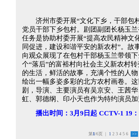
济州市委开展“文化下乡，干部包村
党员干部下乡包村。剧团副团长杨玉兰
任务是协助村委开展“提高农民精神文
同促进，建设和谐平安的新农村”。故
向观众展现了在包村干部杨玉兰带领下
个“落后”的富裕村向社会主义新农村
的生活，鲜活的故事，充满个性的人物
绘出一幅多姿多彩的北方农村画卷。这
剧，导演、主要演员有吴京安、王茜华
虹、郭德纲、印小天也作为特约演员加
播出时间：
3月9日起 CCTV-1 19
第
1
/6页
|
1
2
3
4
5
6
>>