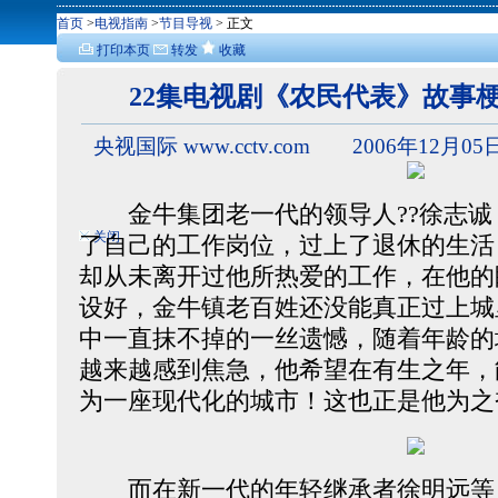
首页
>
电视指南
>
节目导视
> 正文
打印本页
转发
收藏
22集电视剧《农民代表》故事
央视国际 www.cctv.com 2006年12月05日
金牛集团老一代的领导人??徐志诚
关闭
了自己的工作岗位，过上了退休的生活
却从未离开过他所热爱的工作，在他的
设好，金牛镇老百姓还没能真正过上城
中一直抹不掉的一丝遗憾，随着年龄的
越来越感到焦急，他希望在有生之年，
为一座现代化的城市！这也正是他为之
而在新一代的年轻继承者徐明远等