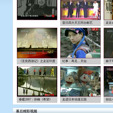
昔日四大天王同台献艺
走近
《玄奘西游记》之走近印度
纪事：再见，天仙
娘子
春暖2007：孙楠《希望》
走进日本动漫王国
你比
幕后精彩视频