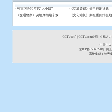
韩雪演绎30年代“大小姐”
《交通警察》引申特别话题
·
·
《交通警察》实地真拍堵车戏
《文化站长》剧祖重回拍摄地
·
·
CCTV介绍
|
CCTV.com介绍
|
央视人力
中国中央
京ICP备05065290号
网上
系统集成：
长天