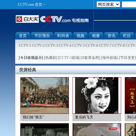
CCTV.com
首页
>
首页
节目预告
时间表
视频
相册
资讯
栏目
CCTV-1
CCTV-2
CCTV-3
CCTV-4
CCTV-5
CCTV-6
CCTV-7
CCTV-8
CCTV
[今日收视提示]
[热播剧]
[CCTV-1剧场]
[8套黄金档]
[海外剧场]
[节目变更]
荧屏经典
我们姓“第五”
复活的飞天
刘心