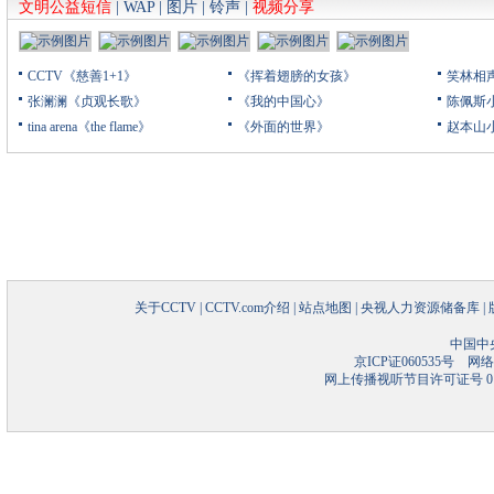
文明公益短信
|
WAP
|
图片
|
铃声
|
视频分享
CCTV《慈善1+1》
《挥着翅膀的女孩》
笑林相
张澜澜《贞观长歌》
《我的中国心》
陈佩斯
tina arena《the flame》
《外面的世界》
赵本山
关于CCTV
|
CCTV.com介绍
|
站点地图
|
央视人力资源储备库
|
中国中
京ICP证060535号
网络文
网上传播视听节目许可证号 01