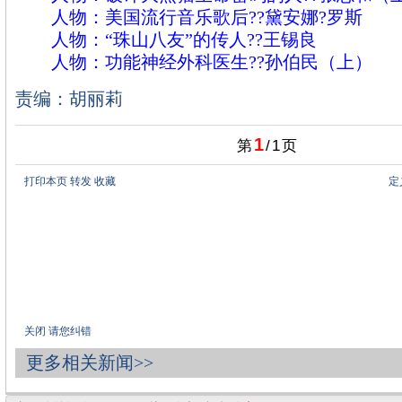
人物：美国流行音乐歌后??黛安娜?罗斯
人物：“珠山八友”的传人??王锡良
人物：功能神经外科医生??孙伯民（上）
责编：胡丽莉
1
第
/
1
页
打印本页
转发
收藏
定
关闭
请您纠错
更多相关新闻>>