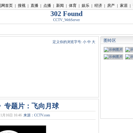
视网首页
|
搜视
|
直播
|
点播
|
新闻
|
体育
|
娱乐
|
经济
|
房产
|
家居
|
302 Found
CCTV_WebServer
图铃区
定义你的浏览字号:
小
中
大
》专题片：飞向月球
1月16日 16:46
来源：
CCTV.com