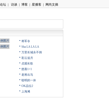
论坛
|
访谈
|
博客
|
星播客
|
网尚文摘
将军令
Sha LA LA LA
万里长城永不倒
彩云追月
贞观长歌
慈善1+1
老将出马
聪明的一休
OK品位2
上海滩