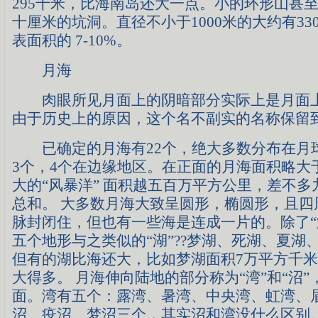
295千米，比海南岛还大一点。小的环形山甚
十厘米的坑洞。直径不小于1000米的大约有33
表面积的 7-10%。
月海
肉眼所见月面上的阴暗部分实际上是月面上
由于历史上的原因，这个名不副实的名称保留
已确定的月海有22个，绝大多数分布在月
3个，4个在边缘地区。在正面的月海面积略大于
大的“风暴洋” 面积越五百万平方公里，差不
总和。 大多数月海大致呈圆形，椭圆形，且四
脉封闭住，但也有一些海是连成一片的。除了“
五个地形与之类似的“湖”??梦湖、死湖、夏湖
但有的湖比海还大，比如梦湖面积7万平方千
大得多。 月海伸向陆地的部分称为“湾”和“沼
面。湾有五个：露湾、暑湾、中央湾、虹湾、
沼、疫沼、梦沼三个，其实沼和湾没什么区别