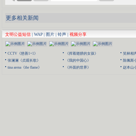
更多相关新闻
文明公益短信
|
WAP
|
图片
|
铃声
|
视频分享
CCTV《慈善1+1》
《挥着翅膀的女孩》
笑林相
张澜澜《贞观长歌》
《我的中国心》
陈佩斯
tina arena《the flame》
《外面的世界》
赵本山