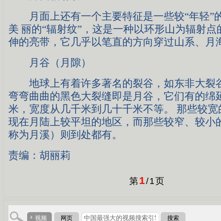
月面上还有一个主要特征是一些较“年轻”
美 丽的“辐射纹”，这是一种以环形山为辐射
伸的亮带，它几乎以笔直的方向穿过山系、月
月谷（月隙）
地球上有着许多著名的裂谷，如东非大裂谷
弯弯曲曲的黑色大裂缝即是月谷，它们有的绵
米，宽度从几千米到几十千米不等。 那些较宽
现在月陆上较平坦的地区，而那些较窄、较小
称为月溪）则到处都有。
责编：胡丽莉
1
第
/
1
页
视频
网页
搜索