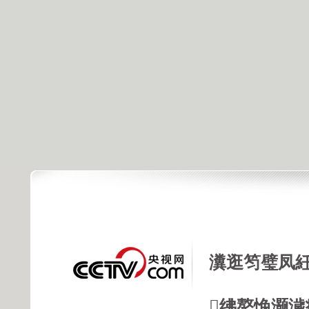
瀵逛笉璧凤紝
绋嶅悗灏濊