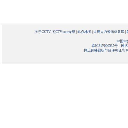
关于CCTV
|
CCTV.com介绍
|
站点地图
|
央视人力资源储备库
|
中国中
京ICP证060535号
网络文
网上传播视听节目许可证号 01