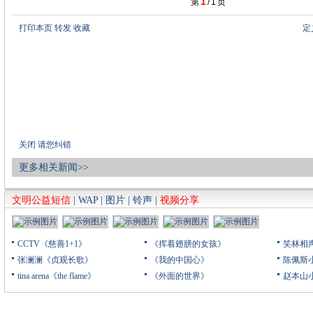
1
第
/
1
页
打印本页
转发
收藏
定
关闭
请您纠错
更多相关新闻>>
文明公益短信
|
WAP
|
图片
|
铃声
|
视频分享
CCTV《慈善1+1》
《挥着翅膀的女孩》
笑林相
张澜澜《贞观长歌》
《我的中国心》
陈佩斯
tina arena《the flame》
《外面的世界》
赵本山