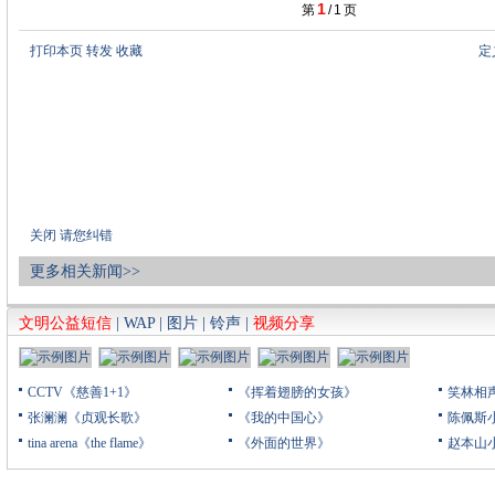
1
第
/
1
页
打印本页
转发
收藏
定
关闭
请您纠错
更多相关新闻>>
文明公益短信
|
WAP
|
图片
|
铃声
|
视频分享
CCTV《慈善1+1》
《挥着翅膀的女孩》
笑林相
张澜澜《贞观长歌》
《我的中国心》
陈佩斯
tina arena《the flame》
《外面的世界》
赵本山