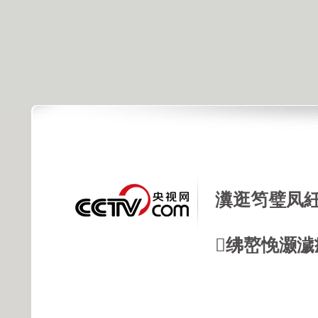
瀵逛笉璧凤紝
绋嶅悗灏濊