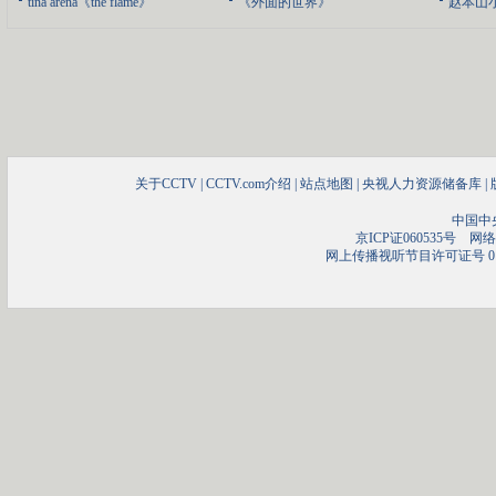
tina arena《the flame》
《外面的世界》
赵本山
关于CCTV
|
CCTV.com介绍
|
站点地图
|
央视人力资源储备库
|
中国中
京ICP证060535号
网络文
网上传播视听节目许可证号 01