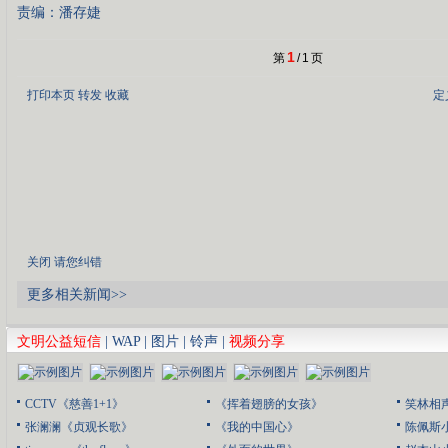
责编：潘存婕
1
第
/
1
页
打印本页
转发
收藏
定
关闭
请您纠错
更多相关新闻>>
文明公益短信
|
WAP
|
图片
|
铃声
|
视频分享
CCTV《慈善1+1》
《挥着翅膀的女孩》
笑林相
张澜澜《贞观长歌》
《我的中国心》
陈佩斯