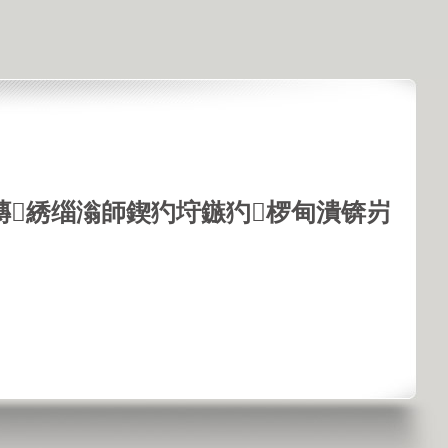
鏄綉缁滃師鍥犳垨鏃犳椤甸潰锛岃