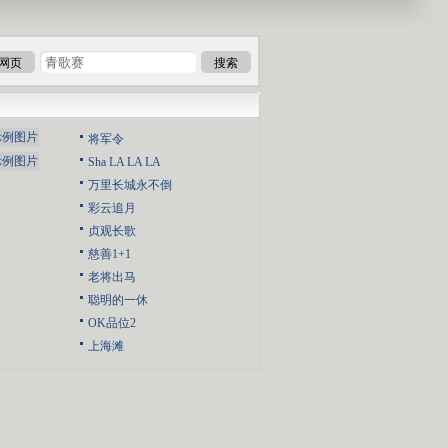
网页
搜索
将军令
Sha LA LA LA
万里长城永不倒
彩云追月
贞观长歌
慈善1+1
老将出马
聪明的一休
OK品位2
上海滩