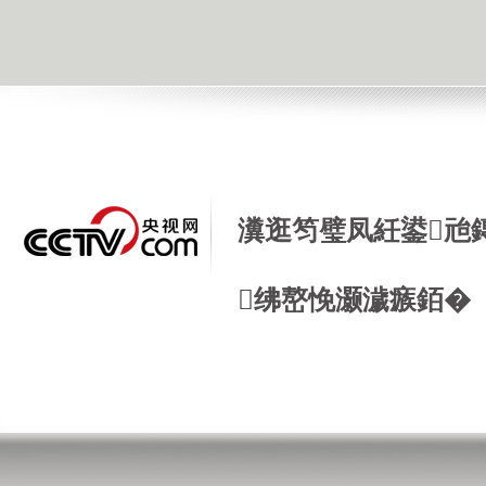
瀵逛笉璧凤紝鍙兘
绋嶅悗灏濊瘯銆�