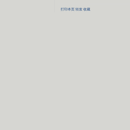
打印本页
转发
收藏
关闭
请您纠错
更多相关新闻>>
文明公益短信
|
WAP
|
图片
|
铃声
|
视频
CCTV《慈善1+1》
《挥着翅
张澜澜《贞观长歌》
《我的中
tina arena《the flame》
《外面的