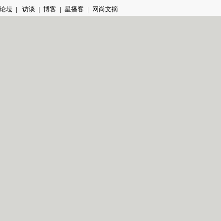
论坛
|
访谈
|
博客
|
星播客
|
网尚文摘