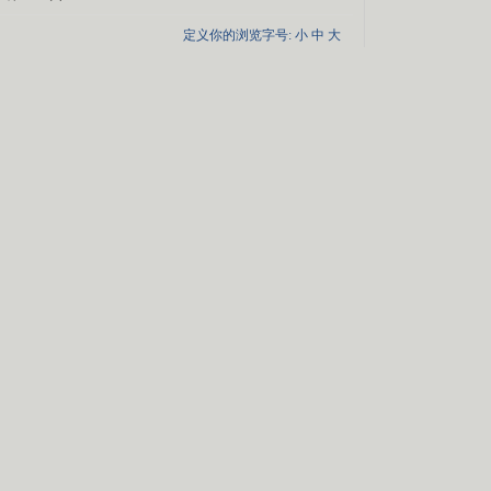
定义你的浏览字号:
小
中
大
分享
膀的女孩》
笑林相声《怪声独唱》
国心》
陈佩斯小品《胡椒面》
世界》
赵本山小品《策划》