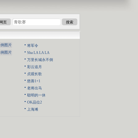
网页
搜索
将军令
Sha LA LA LA
万里长城永不倒
彩云追月
贞观长歌
慈善1+1
老将出马
聪明的一休
OK品位2
上海滩