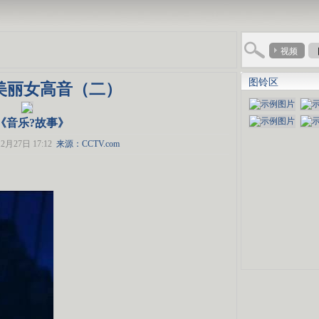
视频
图铃区
]美丽女高音（二）
?《音乐?故事》
2月27日 17:12
来源：CCTV.com