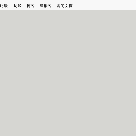
论坛
|
访谈
|
博客
|
星播客
|
网尚文摘