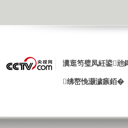
瀵逛笉璧凤紝鍙兘
绋嶅悗灏濊瘯銆�