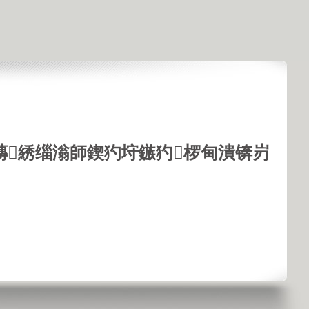
鏄綉缁滃師鍥犳垨鏃犳椤甸潰锛岃