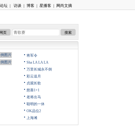
论坛
|
访谈
|
博客
|
星播客
|
网尚文摘
网页
搜索
将军令
Sha LA LA LA
万里长城永不倒
彩云追月
贞观长歌
慈善1+1
老将出马
聪明的一休
OK品位2
上海滩