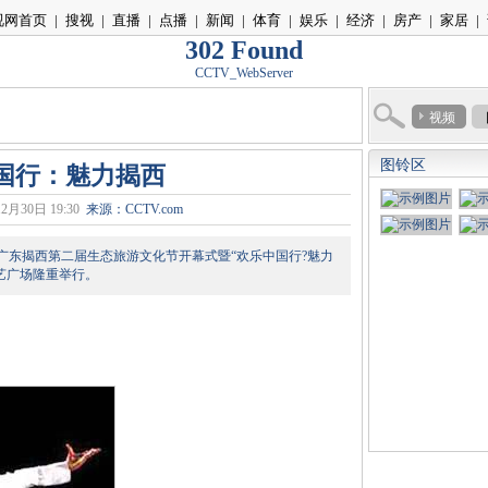
视网首页
|
搜视
|
直播
|
点播
|
新闻
|
体育
|
娱乐
|
经济
|
房产
|
家居
|
302 Found
CCTV_WebServer
视频
图铃区
国行：魅力揭西
2月30日 19:30
来源：CCTV.com
广东揭西第二届生态旅游文化节开幕式暨“欢乐中国行?魅力
艺广场隆重举行。