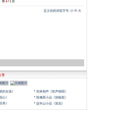
1
第
/
1
页
定义你的浏览字号:
小
中
大
分享
膀的女孩》
笑林相声《怪声独唱》
国心》
陈佩斯小品《胡椒面》
世界》
赵本山小品《策划》