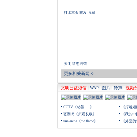
打印本页
转发
收藏
关闭
请您纠错
更多相关新闻>>
文明公益短信
|
WAP
|
图片
|
铃声
|
视频
CCTV《慈善1+1》
《挥着翅
张澜澜《贞观长歌》
《我的中
tina arena《the flame》
《外面的