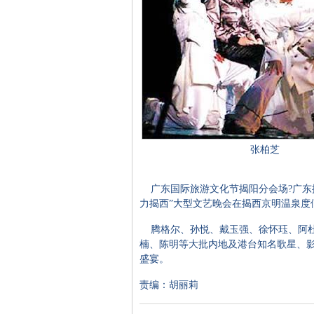
张柏芝
广东国际旅游文化节揭阳分会场?广东揭
力揭西”大型文艺晚会在揭西京明温泉度
腾格尔、孙悦、戴玉强、徐怀珏、阿杜
楠、陈明等大批内地及港台知名歌星、
盛宴。
责编：胡丽莉