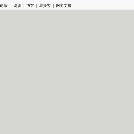
论坛
|
访谈
|
博客
|
星播客
|
网尚文摘