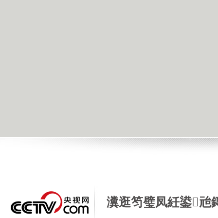
瀵逛笉璧凤紝鍙兘