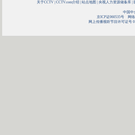
关于CCTV
|
CCTV.com介绍
|
站点地图
|
央视人力资源储备库
|
中国中
京ICP证060535号
网络文
网上传播视听节目许可证号 01