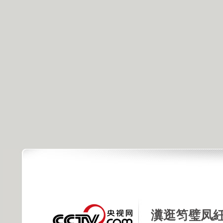
瀵逛笉璧凤紝