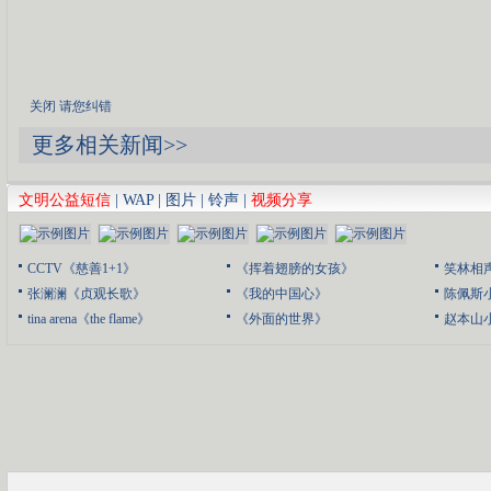
关闭
请您纠错
更多相关新闻>>
文明公益短信
|
WAP
|
图片
|
铃声
|
视频分享
CCTV《慈善1+1》
《挥着翅膀的女孩》
笑林相
张澜澜《贞观长歌》
《我的中国心》
陈佩斯
tina arena《the flame》
《外面的世界》
赵本山