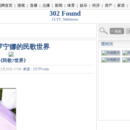
视网首页
|
搜视
|
直播
|
点播
|
新闻
|
体育
|
娱乐
|
经济
|
房产
|
家居
|
302 Found
CCTV_WebServer
视频
图铃区
]罗宁娜的民歌世界
?《民歌?世界》
2月26日 17:08
来源：CCTV.com