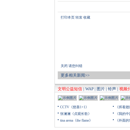
打印本页
转发
收藏
关闭
请您纠错
更多相关新闻>>
文明公益短信
|
WAP
|
图片
|
铃声
|
视频
CCTV《慈善1+1》
《挥着翅
张澜澜《贞观长歌》
《我的中
tina arena《the flame》
《外面的