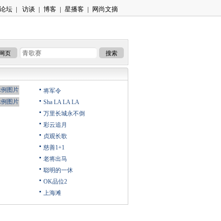
论坛
|
访谈
|
博客
|
星播客
|
网尚文摘
网页
搜索
将军令
Sha LA LA LA
万里长城永不倒
彩云追月
贞观长歌
慈善1+1
老将出马
聪明的一休
OK品位2
上海滩