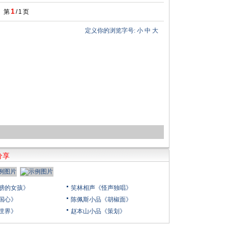
1
第
/
1
页
定义你的浏览字号:
小
中
大
分享
膀的女孩》
笑林相声《怪声独唱》
国心》
陈佩斯小品《胡椒面》
世界》
赵本山小品《策划》