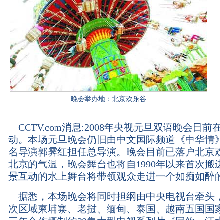
晚会举办地：北京欢乐谷
CCTV.com消息:2008年央视元旦双语晚会日
动。本场元旦晚会仍旧由中文国际频道《中华情
名导演郭霁红担任总导演。晚会目前已落户北京
北京的气温，晚会舞台也将自1990年以来首次搬
景互动的水上舞台将带领观众走进一个如痴如醉
据悉，本场晚会将同时担纲由中央电视台牵头
次区域柬埔寨、老挝、缅甸、泰国、越南五国国