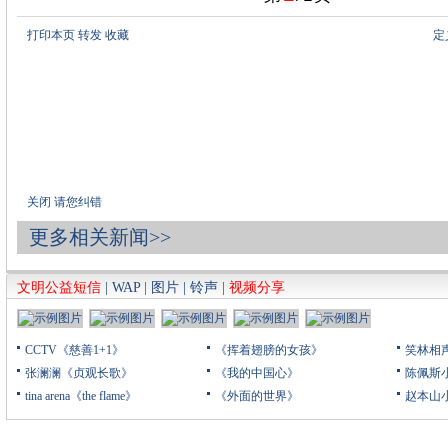
打印本页
转发
收藏
定
关闭
请您纠错
更多相关新闻>>
文明公益短信
|
WAP
|
图片
|
铃声
|
视频分享
CCTV《慈善1+1》
《挥着翅膀的女孩》
笑林相
张澜澜《贞观长歌》
《我的中国心》
陈佩斯
tina arena《the flame》
《外面的世界》
赵本山