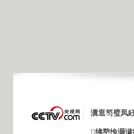
瀵逛笉璧凤紝
绋嶅悗灏濊