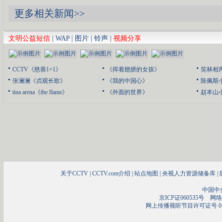
更多相关新闻>>
文明公益短信
|
WAP
|
图片
|
铃声
|
视频分享
CCTV《慈善1+1》
《挥着翅膀的女孩》
笑林相
张澜澜《贞观长歌》
《我的中国心》
陈佩斯
tina arena《the flame》
《外面的世界》
赵本山
关于CCTV
|
CCTV.com介绍
|
站点地图
|
央视人力资源储备库
|
中国中
京ICP证060535号
网络文
网上传播视听节目许可证号 01