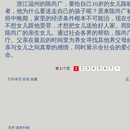
浙江温州的陈尚广，要给自己10岁的女儿陈
者，他为什么要送走自己的孩子呢？原来陈尚广
癌中晚期，家里的经济条件根本不可能治，现在
不想女儿跟他受罪，才想把女儿送给好人家。而
陈尚广的亲生女儿。通过社会各界的帮助，陈尚
疗。父亲在最后的时间里为养女寻找其他养父母
亲与女儿之间真挚的感情，同时展示全社会的爱
会。
1
第
/
7
页
1
2
3
4
5
6
7
>
打印本页
转发
收藏
定
关闭
请您纠错