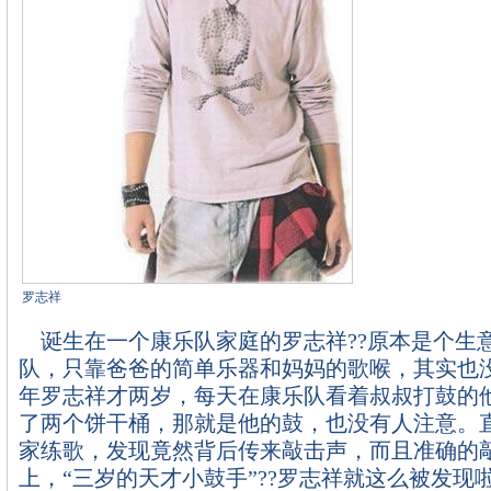
罗志祥
诞生在一个康乐队家庭的罗志祥??原本是个生
队，只靠爸爸的简单乐器和妈妈的歌喉，其实也
年罗志祥才两岁，每天在康乐队看着叔叔打鼓的
了两个饼干桶，那就是他的鼓，也没有人注意。
家练歌，发现竟然背后传来敲击声，而且准确的
上，“三岁的天才小鼓手”??罗志祥就这么被发现