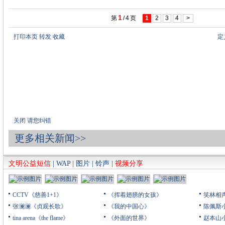
1
第
/
4
页
1
2
3
4
>
打印本页
转发
收藏
定
关闭
请您纠错
更多相关新闻>>
文明公益短信
|
WAP
|
图片
|
铃声
|
视频分享
CCTV《慈善1+1》
《挥着翅膀的女孩》
笑林相
张澜澜《贞观长歌》
《我的中国心》
陈佩斯
tina arena《the flame》
《外面的世界》
赵本山