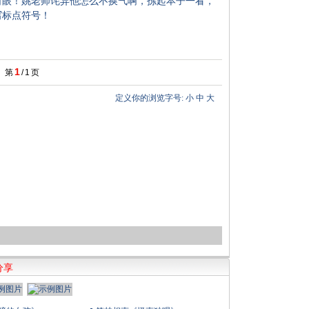
白眼！姚老师诧异他怎么不换气啊，拣起本子一看，
写标点符号！
1
第
/
1
页
定义你的浏览字号:
小
中
大
分享