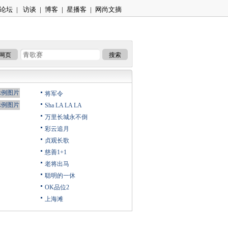
论坛
|
访谈
|
博客
|
星播客
|
网尚文摘
网页
搜索
将军令
Sha LA LA LA
万里长城永不倒
彩云追月
贞观长歌
慈善1+1
老将出马
聪明的一休
OK品位2
上海滩