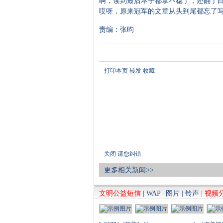
啊，读到最后本子都拿不稳了，还翻了
哎呀，原来冠军的文章从头到尾都忘了
责编：张昀
打印本页
转发
收藏
关闭
请您纠错
更多相关新闻>>
文明公益短信
|
WAP
|
图片
|
铃声
|
视频