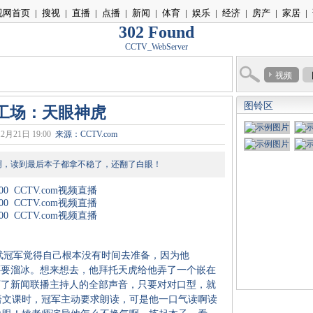
视网首页
|
搜视
|
直播
|
点播
|
新闻
|
体育
|
娱乐
|
经济
|
房产
|
家居
|
302 Found
CCTV_WebServer
视频
图铃区
工场：天眼神虎
2月21日 19:00
来源：CCTV.com
，读到最后本子都拿不稳了，还翻了白眼！
00
CCTV.com视频直播
00
CCTV.com视频直播
00
CCTV.com视频直播
冠军觉得自己根本没有时间去准备，因为他
还要溜冰。想来想去，他拜托天虎给他弄了一个嵌在
下了新闻联播主持人的全部声音，只要对对口型，就
语文课时，冠军主动要求朗读，可是他一口气读啊读