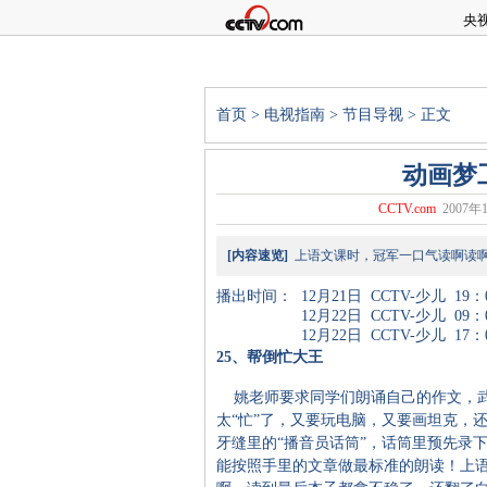
央
首页
>
电视指南
>
节目导视
> 正文
动画梦
CCTV.com
2007年1
[内容速览]
上语文课时，冠军一口气读啊读啊
播出时间：
12月21日
CCTV-少儿
19：
12月22日
CCTV-少儿
09：
12月22日
CCTV-少儿
17：
25、帮倒忙大王
姚老师要求同学们朗诵自己的作文，武
太“忙”了，又要玩电脑，又要画坦克，
牙缝里的“播音员话筒”，话筒里预先录
能按照手里的文章做最标准的朗读！上