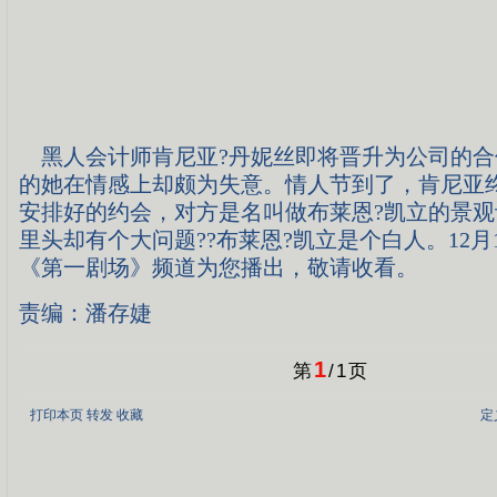
黑人会计师肯尼亚?丹妮丝即将晋升为公司的合
的她在情感上却颇为失意。情人节到了，肯尼亚
安排好的约会，对方是名叫做布莱恩?凯立的景
里头却有个大问题??布莱恩?凯立是个白人。12月1
《第一剧场》频道为您播出，敬请收看。
责编：潘存婕
1
第
/
1
页
打印本页
转发
收藏
定