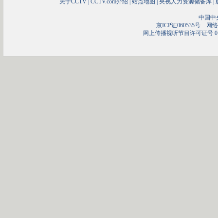
关于CCTV
|
CCTV.com介绍
|
站点地图
|
央视人力资源储备库
|
中国中
京ICP证060535号
网络文
网上传播视听节目许可证号 01