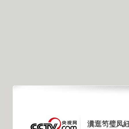
瀵逛笉璧凤紝