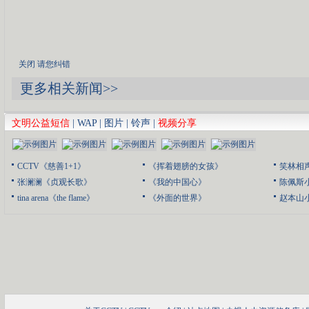
关闭
请您纠错
更多相关新闻>>
文明公益短信
|
WAP
|
图片
|
铃声
|
视频分享
CCTV《慈善1+1》
《挥着翅膀的女孩》
笑林相
张澜澜《贞观长歌》
《我的中国心》
陈佩斯
tina arena《the flame》
《外面的世界》
赵本山