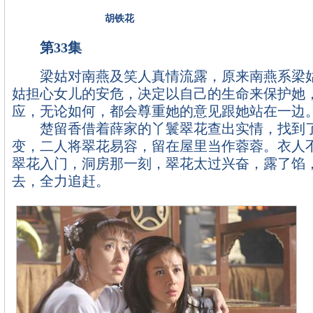
胡铁花
第33集
梁姑对南燕及笑人真情流露，原来南燕系梁姑
姑担心女儿的安危，决定以自己的生命来保护她
应，无论如何，都会尊重她的意见跟她站在一边
楚留香借着薛家的丫鬟翠花查出实情，找到了
变，二人将翠花易容，留在屋里当作蓉蓉。衣人
翠花入门，洞房那一刻，翠花太过兴奋，露了馅
去，全力追赶。