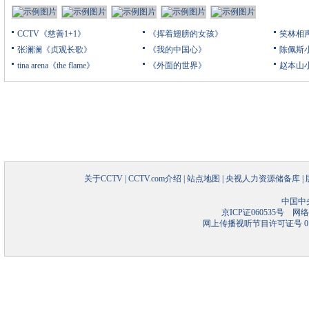
CCTV《慈善1+1》
《挥着翅膀的女孩》
笑林相
张澜澜《贞观长歌》
《我的中国心》
陈佩斯
tina arena《the flame》
《外面的世界》
赵本山
关于CCTV
|
CCTV.com介绍
|
站点地图
|
央视人力资源储备库
|
中国中
京ICP证060535号
网络文
网上传播视听节目许可证号 01