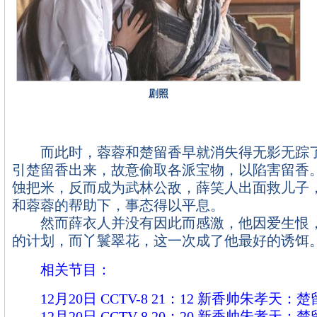
剧照
而此时，蓉蓉和楚留香早就消失得无影无踪了
引楚留香出来，故意偷取各派宝物，以陷害留香
蚀把米，反而成为武林公敌，薛笑人出面救儿子
和蓉蓉的帮助下，事态得以平息。
然而薛衣人并没有因此而感激，他因爱生恨，
的计划，而丫鬟翠花，这一次成了他最好的诱饵
相关节目：
12月20日 CCTV-8 21：12 新香帅朱孝天：
12月20日 CCTV-8 20：20 新香帅朱孝天：