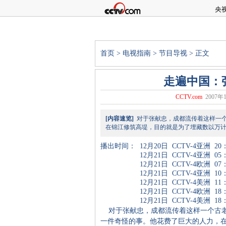
央
首页
>
电视指南
>
节目导视
> 正文
走遍中国：
CCTV.com
2007年1
[内容速览]
对于张献忠，成都流传着这样一个
在锦江修筑高堤，目的就是为了埋藏数以万
播出时间：
12月20日
CCTV-4亚洲
20
12月21日
CCTV-4亚洲
05
12月21日
CCTV-4欧洲
07
12月21日
CCTV-4亚洲
10
12月21日
CCTV-4美洲
11
12月21日
CCTV-4欧洲
18
12月21日
CCTV-4美洲
18
对于张献忠，成都流传着这样一个古老的
一件奇怪的事。他花费了巨大的人力，