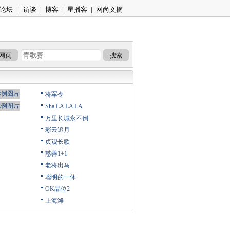
论坛
|
访谈
|
博客
|
星播客
|
网尚文摘
网页
搜索
将军令
Sha LA LA LA
万里长城永不倒
彩云追月
贞观长歌
慈善1+1
老将出马
聪明的一休
OK品位2
上海滩