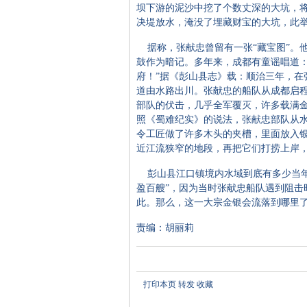
坝下游的泥沙中挖了个数丈深的大坑，
决堤放水，淹没了埋藏财宝的大坑，此
据称，张献忠曾留有一张“藏宝图”。
鼓作为暗记。多年来，成都有童谣唱道：
府！”据《彭山县志》载：顺治三年，在
道由水路出川。张献忠的船队从成都启
部队的伏击，几乎全军覆灭，许多载满
照《蜀难纪实》的说法，张献忠部队从
令工匠做了许多木头的夹槽，里面放入
近江流狭窄的地段，再把它们打捞上岸
彭山县江口镇境内水域到底有多少当年
盈百艘”，因为当时张献忠船队遇到阻击
此。那么，这一大宗金银会流落到哪里了
责编：胡丽莉
打印本页
转发
收藏