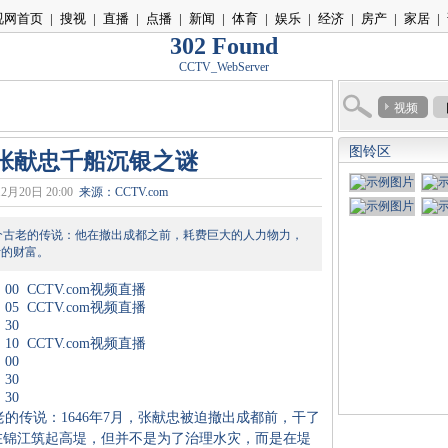
视网首页
|
搜视
|
直播
|
点播
|
新闻
|
体育
|
娱乐
|
经济
|
房产
|
家居
|
302 Found
CCTV_WebServer
视频
图铃区
张献忠千船沉银之谜
2月20日 20:00
来源：CCTV.com
古老的传说：他在撤出成都之前，耗费巨大的人力物力，
计的财富。
：00
CCTV.com视频直播
：05
CCTV.com视频直播
：30
：10
CCTV.com视频直播
：00
：30
：30
传说：1646年7月，张献忠被迫撤出成都前，干了
在锦江筑起高堤，但并不是为了治理水灾，而是在堤