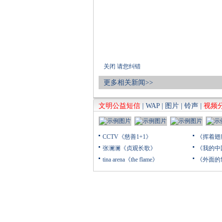
关闭
请您纠错
更多相关新闻>>
文明公益短信
|
WAP
|
图片
|
铃声
|
视频
CCTV《慈善1+1》
《挥着翅
张澜澜《贞观长歌》
《我的中
tina arena《the flame》
《外面的