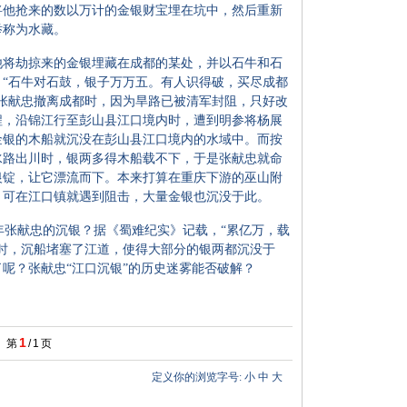
将他抢来的数以万计的金银财宝埋在坑中，然后重新
举称为水藏。
他将劫掠来的金银埋藏在成都的某处，并以石牛和石
“石牛对石鼓，银子万万五。有人识得破，买尽成都
张献忠撤离成都时，因为旱路已被清军封阻，只好改
程，沿锦江行至彭山县江口境内时，遭到明参将杨展
金银的木船就沉没在彭山县江口境内的水域中。而按
水路出川时，银两多得木船载不下，于是张献忠就命
银锭，让它漂流而下。本来打算在重庆下游的巫山附
，可在江口镇就遇到阻击，大量金银也沉没于此。
张献忠的沉银？据《蜀难纪实》记载，“累亿万，载
时，沉船堵塞了江道，使得大部分的银两都沉没于
呢？张献忠“江口沉银”的历史迷雾能否破解？
1
第
/
1
页
定义你的浏览字号:
小
中
大