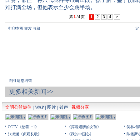
比赛，邵佳一将只代表科特布斯出战。据了解，鉴于伤病
难打满全场，但他表示至少会踢半场。
1
第
/
4
页
1
2
3
4
>
打印本页
转发
收藏
定
关闭
请您纠错
更多相关新闻>>
文明公益短信
|
WAP
|
图片
|
铃声
|
视频分享
CCTV《慈善1+1》
《挥着翅膀的女孩》
笑林相
张澜澜《贞观长歌》
《我的中国心》
陈佩斯