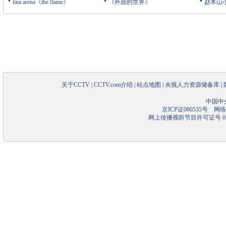
tina arena《the flame》
《外面的世界》
赵本山
关于CCTV
|
CCTV.com介绍
|
站点地图
|
央视人力资源储备库
|
中国中
京ICP证060535号
网络文
网上传播视听节目许可证号 01