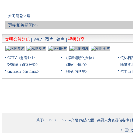
关闭
请您纠错
更多相关新闻>>
文明公益短信
|
WAP
|
图片
|
铃声
|
视频分享
CCTV《慈善1+1》
《挥着翅膀的女孩》
笑林相
张澜澜《贞观长歌》
《我的中国心》
陈佩斯
tina arena《the flame》
《外面的世界》
赵本山
关于CCTV
|
CCTV.com介绍
|
站点地图
|
央视人力资源储备库
|
中国中