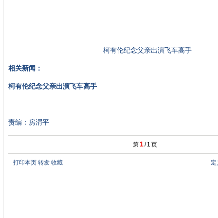
柯有伦纪念父亲出演飞车高手
相关新闻：
柯有伦纪念父亲出演飞车高手
责编：房渭平
1
第
/
1
页
打印本页
转发
收藏
定