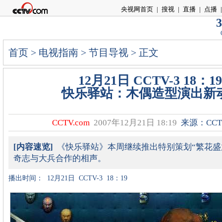
央视网首页
|
搜视
|
直播
|
点播
|
3
首页
>
电视指南
>
节目导视
> 正文
12月21日 CCTV-3 18：19
快乐驿站：木偶造型演出新
CCTV.com
2007年12月21日 18:19
来源：CCTV
[内容速览]
《快乐驿站》本周继续推出特别策划“繁花盛
奇志与大兵合作的相声。
播出时间：
12月21日
CCTV-3
18：19