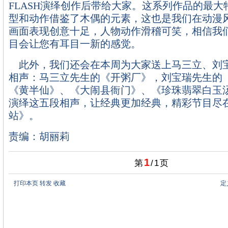
FLASH演绎创作后带给大家。这系列作品的最大
型和动作借鉴了木偶的元素，这也是我们在动漫
画面表现创意十足，人物动作滑稽可笑，相信我
目会让您有耳目一新的感觉。
此外，我们还会在本周为大家送上马三立、刘
相声：马三立先生的《开粥厂》，刘宝瑞先生的
《黄半仙》、《大闹县衙门》、《珍珠翡翠白玉
演绎这五段相声，让经典更加经典，精彩节目尽
站》。
责编：胡丽莉
1
第
/
1
页
打印本页
转发
收藏
定