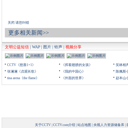
关闭
请您纠错
更多相关新闻>>
文明公益短信
|
WAP
|
图片
|
铃声
|
视频分享
CCTV《慈善1+1》
《挥着翅膀的女孩》
笑林相
张澜澜《贞观长歌》
《我的中国心》
陈佩斯
tina arena《the flame》
《外面的世界》
赵本山
关于CCTV
|
CCTV.com介绍
|
站点地图
|
央视人力资源储备库
|