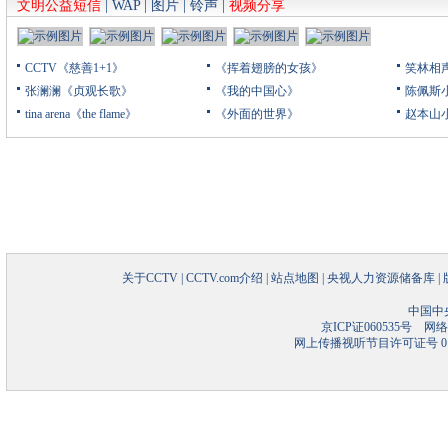
文明公益短信
|
WAP
|
图片
|
铃声
|
视频分享
CCTV《慈善1+1》
《挥着翅膀的女孩》
笑林相
张澜澜《贞观长歌》
《我的中国心》
陈佩斯
tina arena《the flame》
《外面的世界》
赵本山
关于CCTV
|
CCTV.com介绍
|
站点地图
|
央视人力资源储备库
|
中国中
京ICP证060535号
网络文
网上传播视听节目许可证号 01