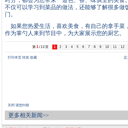
时分，都会为您带来一道色、香、味俱全的美食
不仅可以学习到菜品的做法，还能够了解很多做
门。
如果您热爱生活，喜欢美食，有自己的拿手菜
作为掌勺人来到节目中，为大家展示您的厨艺。
1
第
/
13
页
1
2
3
4
5
6
7
8
9
10
11
12
打印本页
转发
收藏
定
关闭
请您纠错
更多相关新闻>>