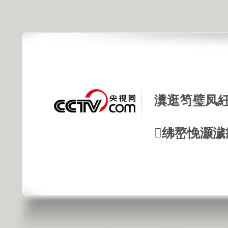
瀵逛笉璧凤紝
绋嶅悗灏濊