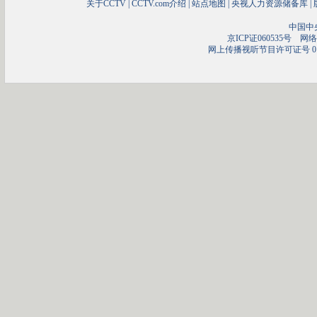
关于CCTV
|
CCTV.com介绍
|
站点地图
|
央视人力资源储备库
|
中国中
京ICP证060535号
网络文
网上传播视听节目许可证号 01