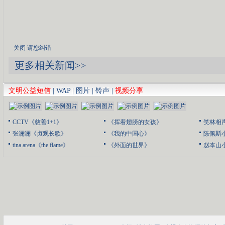
关闭
请您纠错
更多相关新闻>>
文明公益短信
|
WAP
|
图片
|
铃声
|
视频分享
CCTV《慈善1+1》
《挥着翅膀的女孩》
笑林相
张澜澜《贞观长歌》
《我的中国心》
陈佩斯
tina arena《the flame》
《外面的世界》
赵本山