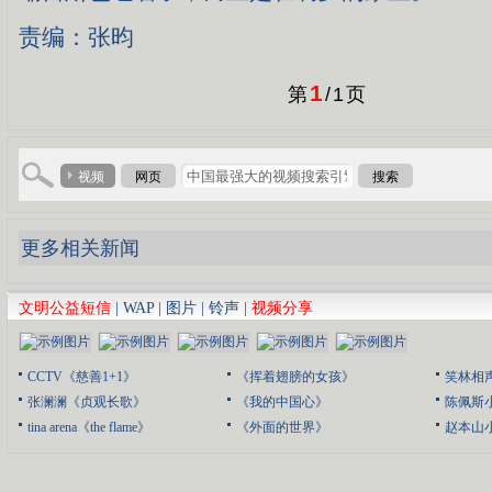
责编：张昀
1
第
/
1
页
视频
网页
搜索
更多相关新闻
文明公益短信
|
WAP
|
图片
|
铃声
|
视频分享
CCTV《慈善1+1》
《挥着翅膀的女孩》
笑林相
张澜澜《贞观长歌》
《我的中国心》
陈佩斯
tina arena《the flame》
《外面的世界》
赵本山