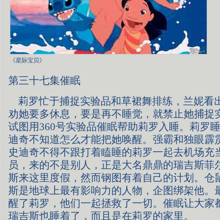
《星际宝贝》
第三十七集催眠
莉罗忙于捕捉实验品和草裙舞排练，兰妮看
劝她要多休息，要是再不睡觉，就禁止她捕捉
试图用360号实验品催眠帮助莉罗入睡。莉罗
迪奇不知道怎么才能把她唤醒。强霸和独眼霹
史迪奇不得不跟打着瞌睡的莉罗一起去机场充
员，来的不是别人，正是大名鼎鼎的瑞吉斯菲
斯来这里度假，然而钢图有着自己的计划。仓
斯是地球上最有影响力的人物，企图绑架他。
醒了莉罗，他们一起拯救了一切。催眠让大家
瑞吉斯也睡着了，而且是在莉罗的家里。