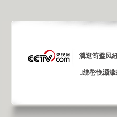
瀵逛笉璧凤紝
绋嶅悗灏濊