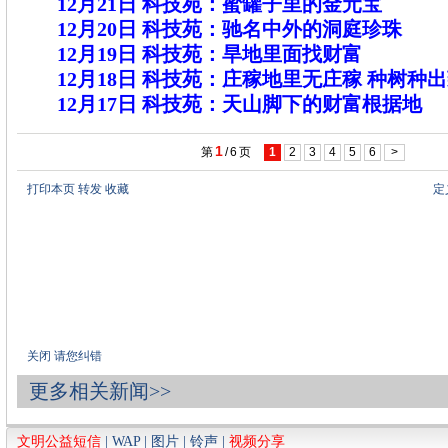
12月21日
科技苑：蜜罐子里的金元宝
12月20日
科技苑：驰名中外的洞庭珍珠
12月19日
科技苑：旱地里面找财富
12月18日
科技苑：庄稼地里无庄稼 种树种
12月17日
科技苑：天山脚下的财富根据地
1
第
/
6
页
1
2
3
4
5
6
>
打印本页
转发
收藏
定
关闭
请您纠错
更多相关新闻>>
文明公益短信
|
WAP
|
图片
|
铃声
|
视频分享