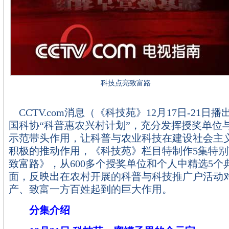
科技点亮致富路
CCTV.com消息（《科技苑》12月17日-21日
国科协“科普惠农兴村计划”，充分发挥授奖单位
示范带头作用，让科普与农业科技在建设社会主
积极的推动作用，《科技苑》栏目特制作5集特
致富路》，从600多个授奖单位和个人中精选5个
面，反映出在农村开展的科普与科技推广户活动
产、致富一方百姓起到的巨大作用。
分集介绍