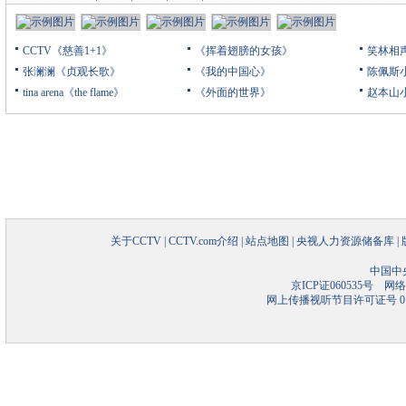
CCTV《慈善1+1》
《挥着翅膀的女孩》
笑林相
张澜澜《贞观长歌》
《我的中国心》
陈佩斯
tina arena《the flame》
《外面的世界》
赵本山
关于CCTV
|
CCTV.com介绍
|
站点地图
|
央视人力资源储备库
|
中国中
京ICP证060535号
网络文
网上传播视听节目许可证号 01