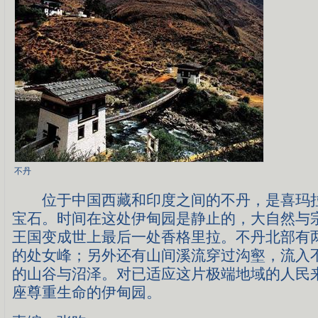
不丹
位于中国西藏和印度之间的不丹，是喜玛拉
宝石。时间在这处伊甸园是静止的，大自然与
王国变成世上最后一处香格里拉。不丹北部有
的处女峰；另外还有山间溪流穿过沟壑，流入
的山谷与沼泽。对已适应这片极端地域的人民
座尊重生命的伊甸园。