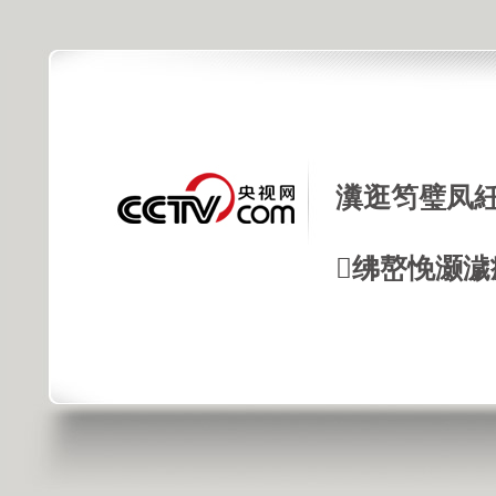
瀵逛笉璧凤紝
绋嶅悗灏濊