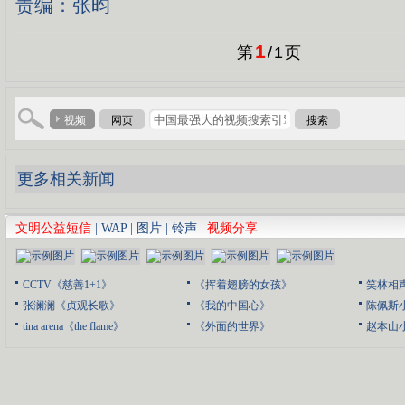
责编：张昀
1
第
/
1
页
视频
网页
搜索
更多相关新闻
文明公益短信
|
WAP
|
图片
|
铃声
|
视频分享
CCTV《慈善1+1》
《挥着翅膀的女孩》
笑林相
张澜澜《贞观长歌》
《我的中国心》
陈佩斯
tina arena《the flame》
《外面的世界》
赵本山