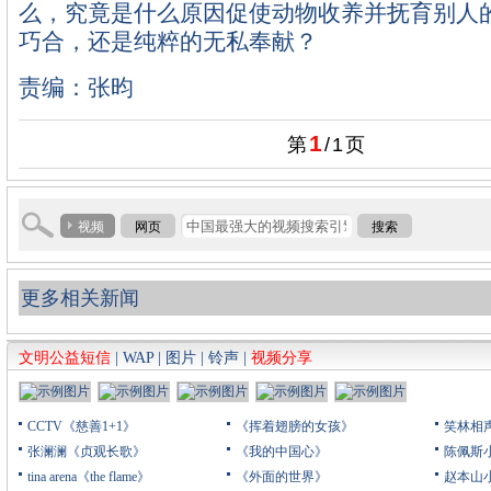
么，究竟是什么原因促使动物收养并抚育别人
巧合，还是纯粹的无私奉献？
责编：张昀
1
第
/
1
页
视频
网页
搜索
更多相关新闻
文明公益短信
|
WAP
|
图片
|
铃声
|
视频分享
CCTV《慈善1+1》
《挥着翅膀的女孩》
笑林相
张澜澜《贞观长歌》
《我的中国心》
陈佩斯
tina arena《the flame》
《外面的世界》
赵本山