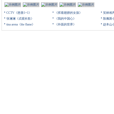
CCTV《慈善1+1》
《挥着翅膀的女孩》
笑林相
张澜澜《贞观长歌》
《我的中国心》
陈佩斯
tina arena《the flame》
《外面的世界》
赵本山