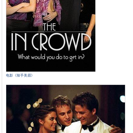
电影《辣手美眉》