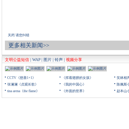
关闭
请您纠错
更多相关新闻>>
文明公益短信
|
WAP
|
图片
|
铃声
|
视频分享
CCTV《慈善1+1》
《挥着翅膀的女孩》
笑林相
张澜澜《贞观长歌》
《我的中国心》
陈佩斯
tina arena《the flame》
《外面的世界》
赵本山