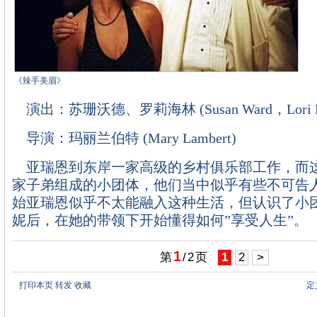
《辣手美眉》
演出：苏珊沃德、罗莉海林 (Susan Ward，Lori He
导演：玛丽兰伯特 (Mary Lambert)
亚瑞恩到东岸一家高级的乡村俱乐部工作，而
家子弟组成的小团体，他们当中似乎有些不可告
始亚瑞恩似乎不太能融入这种生活，但认识了小
妮后，在她的带领下开始懂得如何”享受人生”。
1
第
/
2
页
1
2
>
打印本页
转发
收藏
定