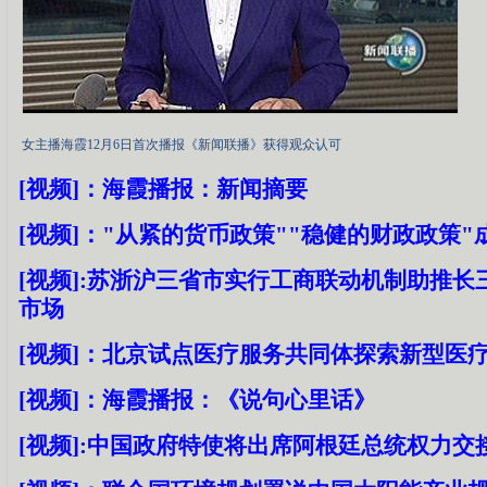
女主播海霞12月6日首次播报《新闻联播》获得观众认可
[视频]：海霞播报：新闻摘要
[视频]："从紧的货币政策""稳健的财政政策"
[视频]:苏浙沪三省市实行工商联动机制助推长
市场
[视频]：北京试点医疗服务共同体探索新型医
[视频]：海霞播报：《说句心里话》
[视频]:中国政府特使将出席阿根廷总统权力交