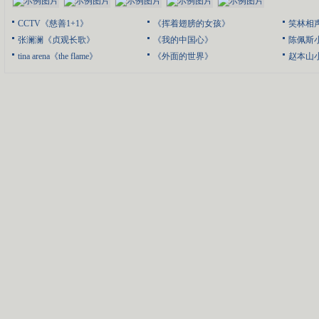
CCTV《慈善1+1》
《挥着翅膀的女孩》
笑林相
张澜澜《贞观长歌》
《我的中国心》
陈佩斯
tina arena《the flame》
《外面的世界》
赵本山