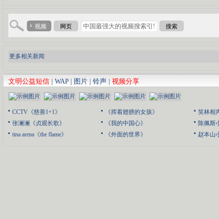
视频
网页
搜索
更多相关新闻
文明公益短信
|
WAP
|
图片
|
铃声
|
视频分享
CCTV《慈善1+1》
《挥着翅膀的女孩》
笑林相
张澜澜《贞观长歌》
《我的中国心》
陈佩斯
tina arena《the flame》
《外面的世界》
赵本山