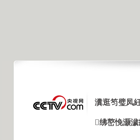
瀵逛笉璧凤紝
绋嶅悗灏濊