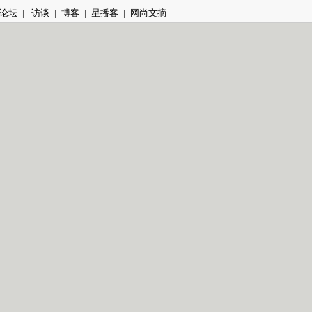
论坛
|
访谈
|
博客
|
星播客
|
网尚文摘