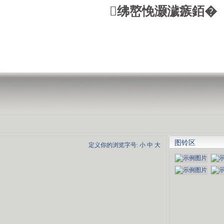
绋嶅悗灏濊瘯銆�
图铃区
定义你的浏览字号:
小
中
大