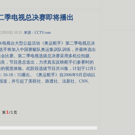
二季电视总决赛即将播出
2月03日 10:31
来源：
CCTV.com
，中央电视台大型公益活动《奥运舵手》第二季电视总决
选手将加入中国赛艇队奥运集训队训练，并最终选出
奥运会比赛。第二季电视选拔总决赛采用多机位拍摄、
精良，节目悬念迭出，力求真实反映舵手们参赛时的
的视觉体验。此阶段选拔节目共16集，计划于12月1
：10-18：55播出。《奥运舵手》自2006年9月启动以
程报道，并引起了美联社、路透社、法新社、CNN、
1
第
/
1
页
搜索