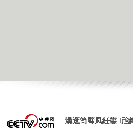
瀵逛笉璧凤紝鍙兘