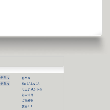
将军令
Sha LA LA LA
万里长城永不倒
彩云追月
贞观长歌
慈善1+1