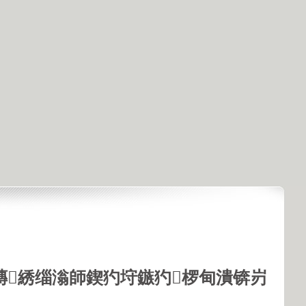
鏄綉缁滃師鍥犳垨鏃犳椤甸潰锛岃