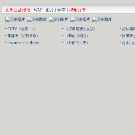
文明公益短信
|
WAP
|
图片
|
铃声
|
视频分享
CCTV《慈善1+1》
《挥着翅膀的女孩》
笑林相
张澜澜《贞观长歌》
《我的中国心》
陈佩斯
tina arena《the flame》
《外面的世界》
赵本山