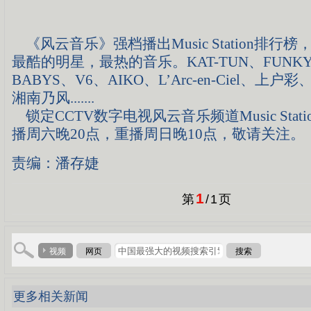
《风云音乐》强档播出Music Station排行
最酷的明星，最热的音乐。KAT-TUN、FUNKY 
BABYS、V6、AIKO、L’Arc-en-Ciel、上户彩、B
湘南乃风.......
锁定CCTV数字电视风云音乐频道Music Stat
播周六晚20点，重播周日晚10点，敬请关注。
责编：潘存婕
1
第
/
1
页
视频
网页
搜索
更多相关新闻