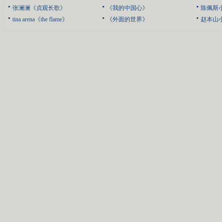
张澜澜《贞观长歌》
《我的中国心》
陈佩斯
tina arena《the flame》
《外面的世界》
赵本山