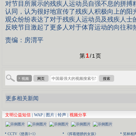
对节目所展示的残疾人运动员自强不息的拼搏
认同，认为很好地宣传了残疾人积极向上的阳
观众纷纷表达了对于残疾人运动员及残疾人士
反映节目激起了更多人对于体育运动的向往和
责编：房渭平
1
第
/
1
页
视频
网页
搜索
更多相关新闻
文明公益短信
|
WAP
|
图片
|
铃声
|
视频分享
CCTV《慈善1+1》
《挥着翅膀的女孩》
笑林相