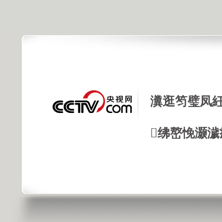
瀵逛笉璧凤紝
绋嶅悗灏濊