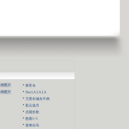
将军令
Sha LA LA LA
万里长城永不倒
彩云追月
贞观长歌
慈善1+1
老将出马