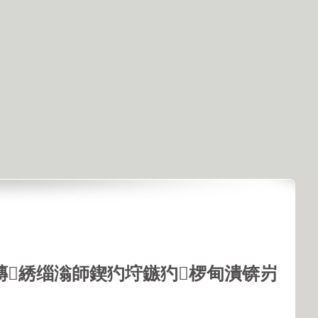
鏄綉缁滃師鍥犳垨鏃犳椤甸潰锛岃