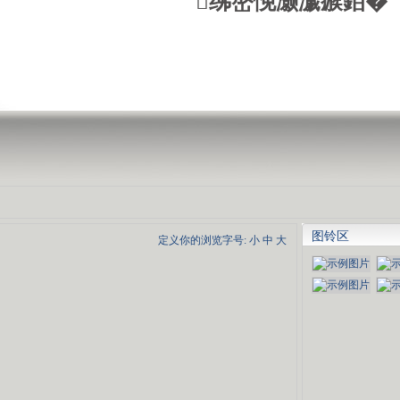
绋嶅悗灏濊瘯銆�
图铃区
定义你的浏览字号:
小
中
大