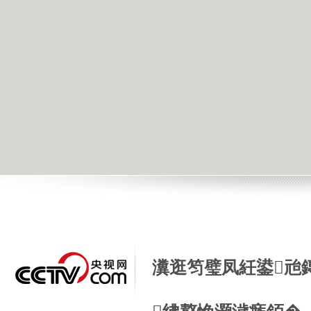
瀵逛笉璧凤紝鍙兘