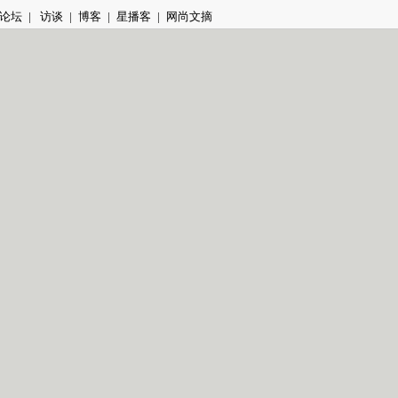
论坛
|
访谈
|
博客
|
星播客
|
网尚文摘