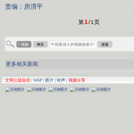
责编：房渭平
1
第
/
1
页
视频
网页
搜索
更多相关新闻
文明公益短信
|
WAP
|
图片
|
铃声
|
视频分享
CCTV《慈善1+1》
《挥着翅膀的女孩》
笑林相
张澜澜《贞观长歌》
《我的中国心》
陈佩斯
tina arena《the flame》
《外面的世界》
赵本山