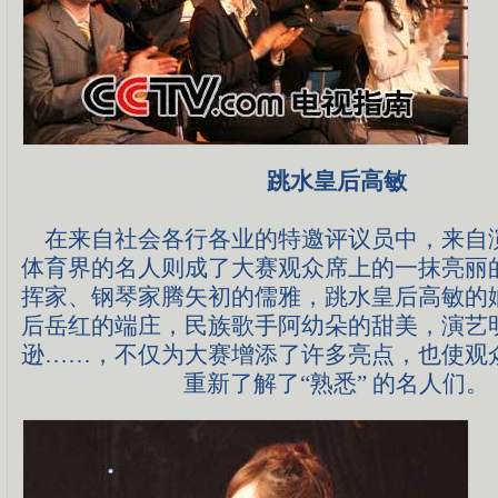
跳水皇后高敏
在来自社会各行各业的特邀评议员中，来自
体育界的名人则成了大赛观众席上的一抹亮丽
挥家、钢琴家腾矢初的儒雅，跳水皇后高敏的
后岳红的端庄，民族歌手阿幼朵的甜美，演艺
逊……，不仅为大赛增添了许多亮点，也使观
重新了解了“熟悉” 的名人们。