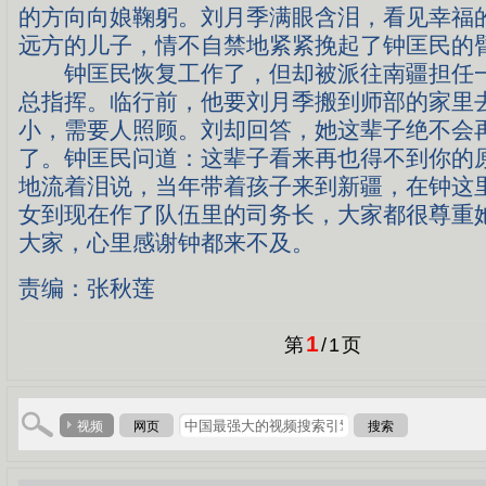
的方向向娘鞠躬。刘月季满眼含泪，看见幸福
远方的儿子，情不自禁地紧紧挽起了钟匡民的
钟匡民恢复工作了，但却被派往南疆担任一
总指挥。临行前，他要刘月季搬到师部的家里
小，需要人照顾。刘却回答，她这辈子绝不会
了。钟匡民问道：这辈子看来再也得不到你的
地流着泪说，当年带着孩子来到新疆，在钟这
女到现在作了队伍里的司务长，大家都很尊重
大家，心里感谢钟都来不及。
责编：张秋莲
1
第
/
1
页
视频
网页
搜索