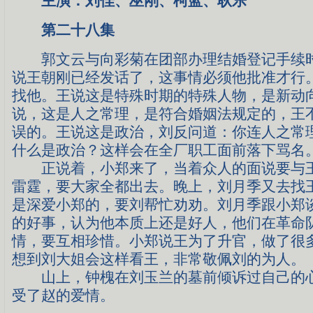
主演：刘佳、巫刚、柯蓝、耿乐
第二十八集
郭文云与向彩菊在团部办理结婚登记手续时
说王朝刚已经发话了，这事情必须他批准才行
找他。王说这是特殊时期的特殊人物，是新动
说，这是人之常理，是符合婚姻法规定的，王
误的。王说这是政治，刘反问道：你连人之常
什么是政治？这样会在全厂职工面前落下骂名
正说着，小郑来了，当着众人的面说要与王
雷霆，要大家全都出去。晚上，刘月季又去找
是深爱小郑的，要刘帮忙劝劝。刘月季跟小郑
的好事，认为他本质上还是好人，他们在革命
情，要互相珍惜。小郑说王为了升官，做了很
想到刘大姐会这样看王，非常敬佩刘的为人。
山上，钟槐在刘玉兰的墓前倾诉过自己的心
受了赵的爱情。