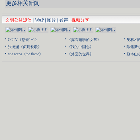
更多相关新闻
文明公益短信
|
WAP
|
图片
|
铃声
|
视频分享
CCTV《慈善1+1》
《挥着翅膀的女孩》
笑林相
张澜澜《贞观长歌》
《我的中国心》
陈佩斯
tina arena《the flame》
《外面的世界》
赵本山