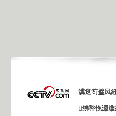
瀵逛笉璧凤紝
绋嶅悗灏濊