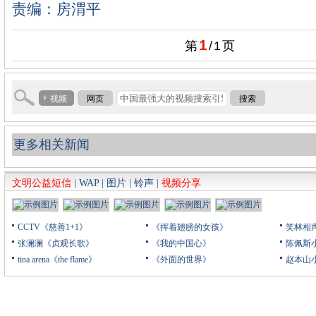
责编：房渭平
1
第
/
1
页
视频
网页
搜索
更多相关新闻
文明公益短信
|
WAP
|
图片
|
铃声
|
视频分享
CCTV《慈善1+1》
《挥着翅膀的女孩》
笑林相
张澜澜《贞观长歌》
《我的中国心》
陈佩斯
tina arena《the flame》
《外面的世界》
赵本山