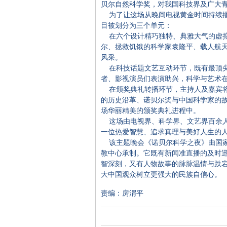
贝尔自然科学奖，对我国科技界及广大
为了让这场从晚间电视黄金时间持续播
目被划分为三个单元：
在六个设计精巧独特、典雅大气的虚拟
尔、拯救饥饿的科学家袁隆平、载人航
风采。
在科技话题文艺互动环节，既有最顶尖
者、影视演员们表演助兴，科学与艺术
在颁奖典礼转播环节，主持人及嘉宾将
的历史沿革、诺贝尔奖与中国科学家的
场华丽精美的颁奖典礼进程中。
这场由电视界、科学界、文艺界百余人
一位热爱智慧、追求真理与美好人生的
该主题晚会《诺贝尔科学之夜》由国家
教中心承制。它既有新闻准直播的及时
智深刻，又有人物故事的脉脉温情与跌
大中国观众树立更强大的民族自信心。
责编：房渭平