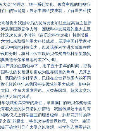
务大众”的理念，继一系列文化、教育主题的电视行
别节目的宗旨是：展示中国科技成就，了解世界科技
明确提出我国今后的发展要更加注重提高自主创新
体素质和国际竞争力等。围绕科学发展观的重大主题
计这次长达5小时的《诺贝尔科学之夜》特别节目，
十六大以来取得的重大科技成就，展现中国科学家孜
分展示中国的科技实力，以及诸多科学进步成果在世
夜时分时，将对2007年度诺贝尔奖自然科学奖颁奖
典斯德哥尔摩当地时差7个小时。
共产党的正确领导下，用了五十多年的时间，取得
中国科技的长足进步更成为世界瞩目的焦点，尤其是
列。我国的许多科学家，已经在全世界范围内的不同
”将汇总近些年来我国科技领域的重大成就，其中包
造太阳、生命大爆发理论、人类基因组、超级杂交水
国科学大家的风采。
学领域至高荣誉的象征，举世瞩目的诺贝尔奖颁奖
众有着浓重的探究诺贝尔情结，我国传媒还未曾对有
时领略仪式上科学巨匠们埋首经年、刹那花开时的幸
学之夜”的播出，将首次转播世界物理、化学、生理
积极正确地引导广大受众以客观、科学的态度看待诺