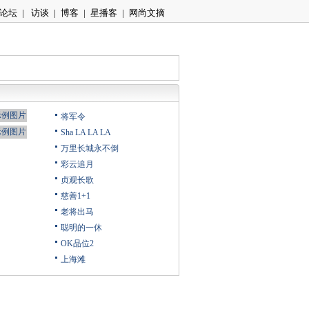
论坛
|
访谈
|
博客
|
星播客
|
网尚文摘
将军令
Sha LA LA LA
万里长城永不倒
彩云追月
贞观长歌
慈善1+1
老将出马
聪明的一休
OK品位2
上海滩