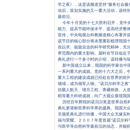
学之夜》，这是该频道坚持“服务社会服
动后，策划实施的又一重大活动，该特
最前沿。
今年十月党的十七大胜利召开，党中央
能力、提高节能环保水平、提高经济整
宣传，中央电视台科教频道精心布署并设
该节目的核心部分将浓墨重彩梳理我国
孜以求、兢兢业业的科学研究精神，充
界范围内的重大影响。届时在节目临近子
典礼进行一个多小时的介绍，该转播与瑞
新中国成立以来，我国的科学家在中国
一系列重大的成就。党的十六大之后，
重大工程的建设成就已经处在世界的前
领域，成为领军人物。“诺贝尔科学之夜
括载人航天、绕月工程、青藏铁路、人
稻等重大科研成就，向广大观众展现我
历经百年辉煌的诺贝尔奖是世界自然科
典礼更堪称世界科学界的盛典。我国大
关颁奖典礼进行转播，中国大众无缘实
福与荣耀。２００７年度首届“诺贝尔科
与医学等自然科学最前沿的动态，并能