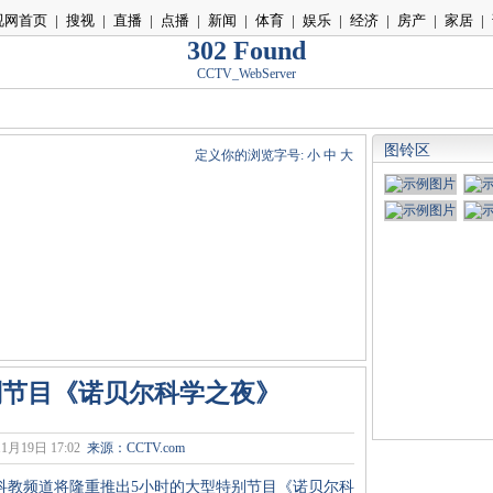
视网首页
|
搜视
|
直播
|
点播
|
新闻
|
体育
|
娱乐
|
经济
|
房产
|
家居
|
302 Found
CCTV_WebServer
图铃区
定义你的浏览字号:
小
中
大
别节目《诺贝尔科学之夜》
1月19日 17:02
来源：
CCTV.com
台科教频道将隆重推出5小时的大型特别节目《诺贝尔科