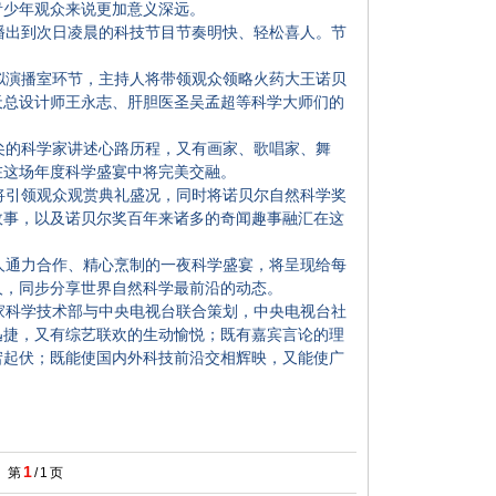
青少年观众来说更加意义深远。
出到次日凌晨的科技节目节奏明快、轻松喜人。节
演播室环节，主持人将带领观众领略火药大王诺贝
天总设计师王永志、肝胆医圣吴孟超等科学大师们的
的科学家讲述心路历程，又有画家、歌唱家、舞
在这场年度科学盛宴中将完美交融。
引领观众观赏典礼盛况，同时将诺贝尔自然科学奖
故事，以及诺贝尔奖百年来诸多的奇闻趣事融汇在这
通力合作、精心烹制的一夜科学盛宴，将呈现给每
人，同步分享世界自然科学最前沿的动态。
科学技术部与中央电视台联合策划，中央电视台社
迅捷，又有综艺联欢的生动愉悦；既有嘉宾言论的理
宕起伏；既能使国内外科技前沿交相辉映，又能使广
1
第
/
1
页