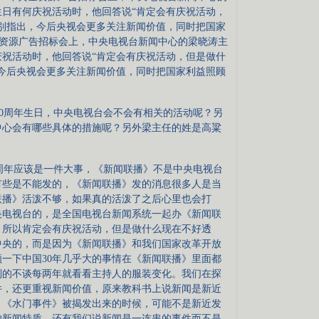
生日有何庆祝活动时，他回答说“肯定会有庆祝活动，
别指出，今后央视会更多关注新闻价值，同时把国家
黄金资源广告招标会上，中央电视台新闻中心的梁晓涛主
庆祝活动时，他回答说“肯定会有庆祝活动，但是做什
今后央视会更多关注新闻价值，同时把国家利益照顾
0周年生日，中央电视台会不会有相关的活动呢？另
中心会有哪些具体的措施呢？另外梁主任的姓是高粱
周年应该是一件大事，《新闻联播》不是中央电视台
有些是不能发的，《新闻联播》发的消息很多人是当
联播》活泼不够，如果真的活泼了之后心里也会打
央电视台的，是全国电视台新闻系统一起办《新闻联
，所以肯定会有庆祝活动，但是做什么现在不好透
中央的，而是因为《新闻联播》和我们国家改革开放
顾一下中国30年几乎大的事情在《新闻联播》里面都
别的不谈每两年就看看主持人的服装变化。我们在探
件，还更重视新闻价值，原来教科书上说新闻是新近
，《水门事件》被揭发出来的时候，可能不是新近发
的新闻特质。还有我们说新闻是一连串的事件而不是