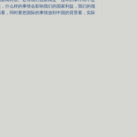
益，什么样的事情会影响我们的国家利益，我们的领
面看，同时要把国际的事情放到中国的背景看，实际
不是忽略新闻事件，只是说不仅仅是新闻事件，这
利益照顾好，比如说我们国家由大国向强国转变，如
方面影响它呢？比如国民心态，我们的国民准备好了
有，对国家的发展很关键，那我们就要做，比如说国
康，从哪个角度关注呢？这些都非常重要。
1
第
/
1
页
搜索