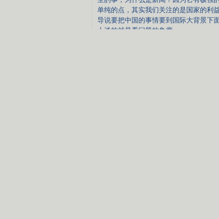
单纯的点，其实我们关注的是国家的利
导说要把中国的事情要到国际大背景下
上谈的就是看问题的角度。
所以今后我们要更多关注新闻价值，并
是我们在自己内部的想法，同时把国家
何进行中华民族的伟大复兴呢？有哪些
吗？像这些问题是不是有新闻价值呢？
民的健康问题，我们肯定要关注国民健
责编：房渭平
视频
网页
更多相关新闻