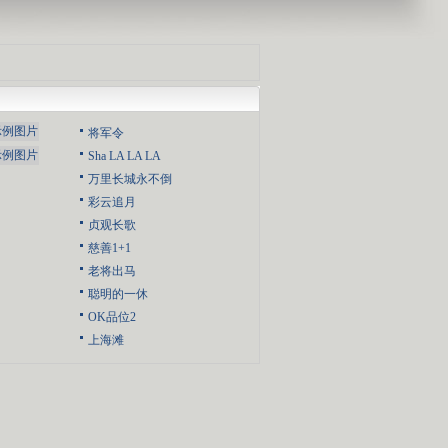
将军令
Sha LA LA LA
万里长城永不倒
彩云追月
贞观长歌
慈善1+1
老将出马
聪明的一休
OK品位2
上海滩