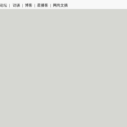
论坛
|
访谈
|
博客
|
星播客
|
网尚文摘