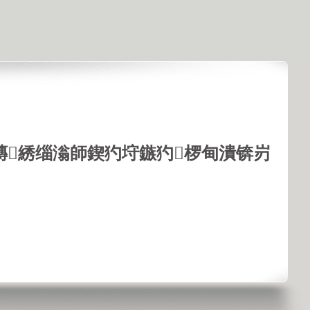
鏄綉缁滃師鍥犳垨鏃犳椤甸潰锛岃