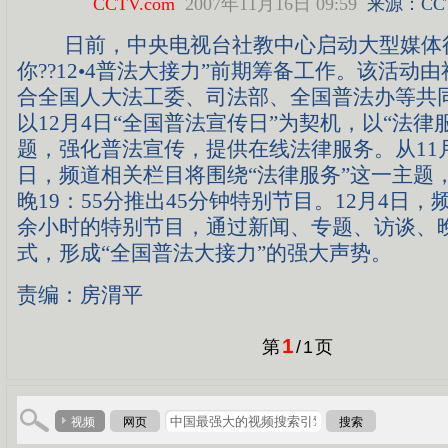
CCTV.com
2007年11月16日 09:59
来源：
CC
日前，中央电视台社教中心启动大型媒体行
你??12•4普法大接力”前期筹备工作。该活动
合全国人大法工委、司法部、全国普法办等共
以12月4日“全国普法宣传日”为契机，以“法律
题，强化普法宣传，提供在线法律服务。从11月2
日，频道相关栏目将围绕“法律服务”这一主题
晚19：55分推出45分钟特别节目。12月4日，
余小时的特别节目，通过新闻、专题、访谈、
式，形成“全国普法大接力”的强大声势。
责编：房渭平
1
第
/
1
页
视频
网页
搜索