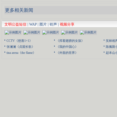
更多相关新闻
文明公益短信
|
WAP
|
图片
|
铃声
|
视频分享
CCTV《慈善1+1》
《挥着翅膀的女孩》
笑林相
张澜澜《贞观长歌》
《我的中国心》
陈佩斯
tina arena《the flame》
《外面的世界》
赵本山