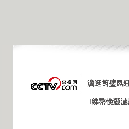
瀵逛笉璧凤紝
绋嶅悗灏濊